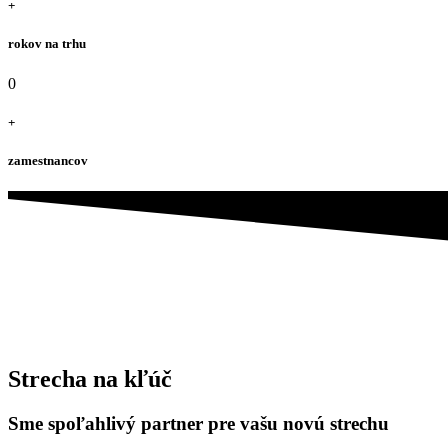
+
rokov na trhu
0
+
zamestnancov
Strecha na kľúč
Sme spoľahlivý partner pre vašu novú strechu