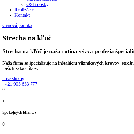
OSB dosky
Realizácie
Kontakt
Cenová ponuka
Strecha na kľúč
Strecha na kľúč je naša
rutina
výzva
profesia
špecial
Naša firma sa špecializuje na
inštaláciu väzníkových krovov
,
streš
našich zákazníkov.
naše služby
+421 903 633 777
0
+
Spokojných klientov
0