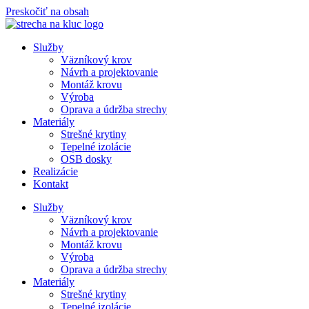
Preskočiť na obsah
Služby
Väzníkový krov
Návrh a projektovanie
Montáž krovu
Výroba
Oprava a údržba strechy
Materiály
Strešné krytiny
Tepelné izolácie
OSB dosky
Realizácie
Kontakt
Služby
Väzníkový krov
Návrh a projektovanie
Montáž krovu
Výroba
Oprava a údržba strechy
Materiály
Strešné krytiny
Tepelné izolácie