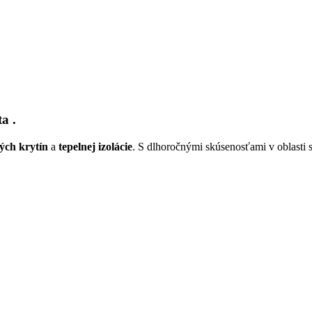
ita
.
ných krytín
a
tepelnej izolácie
. S dlhoročnými skúsenosťami v oblasti s